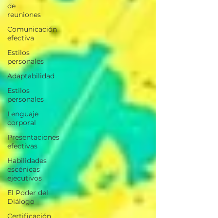
de
reuniones
Comunicación
efectiva
Estilos
personales
Adaptabilidad
Estilos
personales
Lenguaje
corporal
Presentaciones
efectivas
Habilidades
escénicas
ejecutivos
El Poder del
Diálogo
Certificación