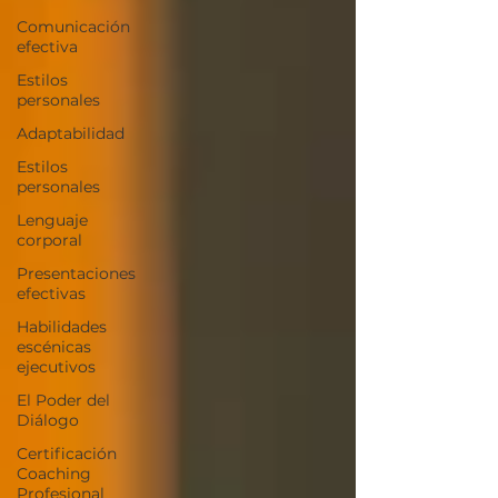
Comunicación
efectiva
Estilos
personales
Adaptabilidad
Estilos
personales
Lenguaje
corporal
Presentaciones
efectivas
Habilidades
escénicas
ejecutivos
El Poder del
Diálogo
Certificación
Coaching
Profesional