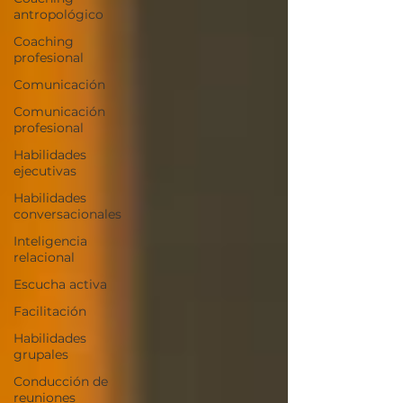
antropológico
Coaching
profesional
Comunicación
Comunicación
profesional
Habilidades
ejecutivas
Habilidades
conversacionales
Inteligencia
relacional
Escucha activa
Facilitación
Habilidades
grupales
Conducción de
reuniones