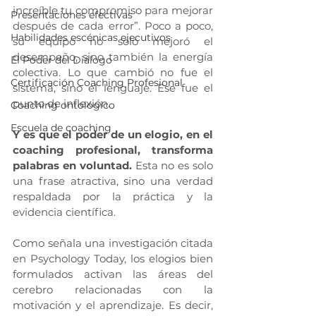
increíble tu compromiso para mejorar 
Presentaciones efectivas
después de cada error”. Poco a poco, 
Habilidades escénicas ejecutivos
su equipo no solo mejoró el 
desempeño, sino también la energía 
El Poder del Diálogo
colectiva. Lo que cambió no fue el 
Certificación Coaching Profesional
sistema, sino el lenguaje. Ese fue el 
punto de inflexión.
Coaching ontológico
Escuela de coaching
Y es que el poder de un elogio, en el 
coaching profesional, transforma 
palabras en voluntad.
 Esta no es solo 
una frase atractiva, sino una verdad 
respaldada por la práctica y la 
evidencia científica.
Como señala una investigación citada 
en Psychology Today, los elogios bien 
formulados activan las áreas del 
cerebro relacionadas con la 
motivación y el aprendizaje. Es decir, 