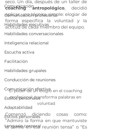
seco. Un día, después de un taller de 
Comunicación
coaching antropológico
, decidió 
aplicar una técnica simple: elogiar de 
Comunicación profesional
forma específica la voluntad y la 
Habilidades ejecutivas
actitud de cada miembro del equipo.
Habilidades conversacionales
Inteligencia relacional
Escucha activa
Facilitación
Habilidades grupales
Conducción de reuniones
Comunicación efectiva
El poder de un elogio en el coaching 
profesional: transforma palabras en 
Estilos personales
voluntad
Adaptabilidad
Comenzó diciendo cosas como: 
Estilos personales
“Admiro la forma en que mantuviste 
Lenguaje corporal
la calma en esa reunión tensa” o “Es 