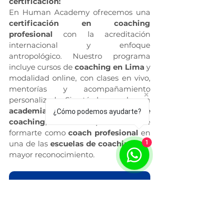
certificación:
En Human Academy ofrecemos una 
certificación en coaching 
profesional
 con la acreditación 
internacional y enfoque 
antropológico. Nuestro programa 
incluye cursos de 
coaching en Lima
 y 
modalidad online, con clases en vivo, 
mentorías y acompañamiento 
personalizado. Si estás buscando una 
academia internacional de 
¿Cómo podemos ayudarte?
coaching
, esta es tu oportunidad de 
formarte como 
coach profesional
 en 
1
una de las 
escuelas de coaching
 con 
mayor reconocimiento.
Ir a la Certificación Internacional en Coaching Profesional Antropológico (CCA)
Coaching