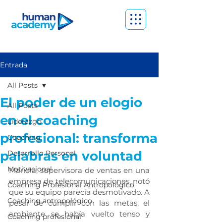
Entrada
All Posts
El poder de un elogio
All Posts
en el coaching
Liderazgo
profesional: transforma
Coaching
palabras en voluntad
Desarrollo Personal
Motivacional
Mariela, supervisora de ventas en una 
empresa de telecomunicaciones, notó 
Coaching Profesional Antropológico
que su equipo parecía desmotivado. A 
Coaching antropológico
pesar de cumplir con las metas, el 
ambiente se había vuelto tenso y 
Coaching profesional