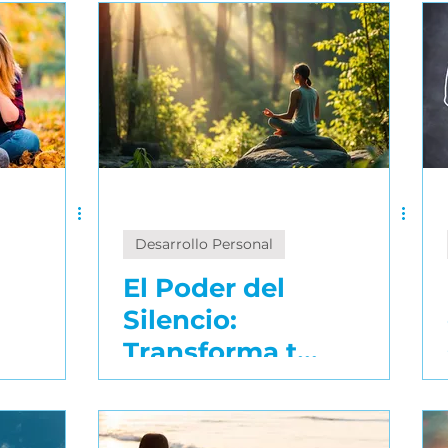
u
El coaching
profesional
puede
ayudarte a dar
el primer paso
Desarrollo Personal
El Poder del
Silencio:
Transforma tu
interior