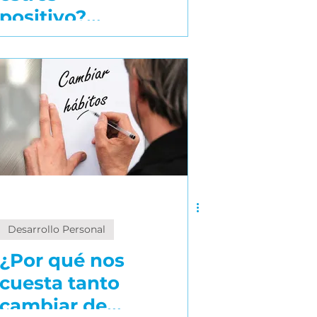
positivo?
Cómo
transformar la
presión en
crecimiento
personal
Desarrollo Personal
¿Por qué nos
cuesta tanto
cambiar de