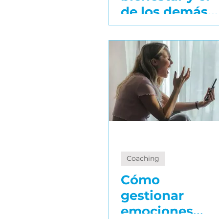
de los demás
con coaching
Coaching
Cómo
gestionar
emociones