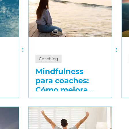
Coaching
Mindfulness
para coaches:
Cómo mejorar
tu conexión y
resultados