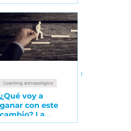
hábitos?
Claves desde
el coaching
profesional
Coaching antropológico
¿Qué voy a
ganar con este
cambio? La
pregunta que