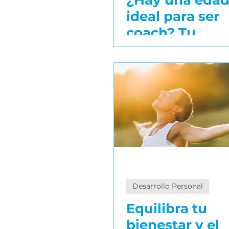
¿Hay una eda
ideal para ser
coach? Tu
Estilos personales
Lengu
etapa de vida
es tu fortaleza
El Poder del Diálogo
Cer
Escuela de coaching
Desarrollo Personal
Equilibra tu
bienestar y el