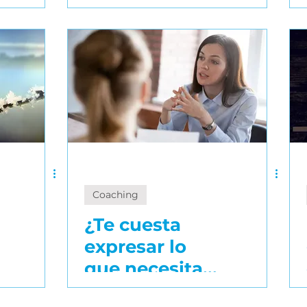
¿Cuál
necesitas en tu
camino de
desarrollo?
Coaching
¿Te cuesta
expresar lo
que necesitas
en el trabajo?