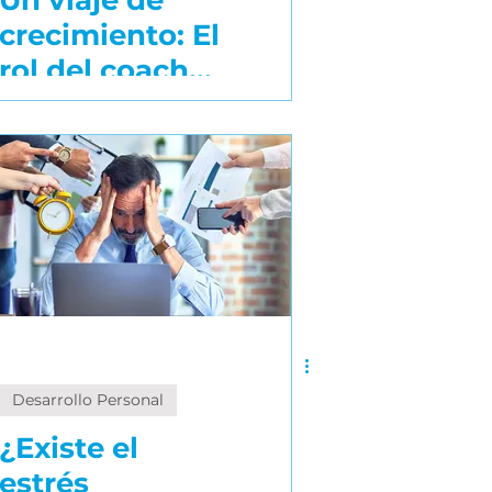
Un viaje de
crecimiento: El
rol del coach
des escénicas ejecutivos
vs. el rol del
mentor
co
Desarrollo Personal
¿Existe el
estrés