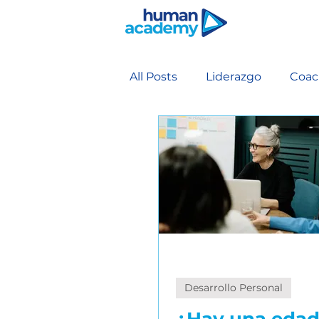
All Posts
Liderazgo
Coac
Coaching Profesional Antro
Comunicación
Comunic
Inteligencia relacional
E
Desarrollo Personal
Conducción de reuniones