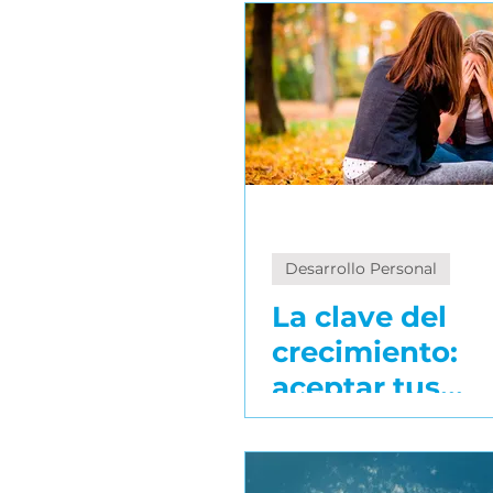
para salir de t
zona
conocida?
Desarrollo Personal
La clave del
crecimiento:
aceptar tus
errores