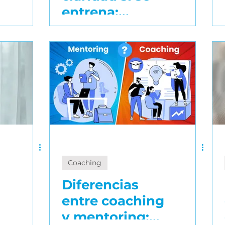
entrena:
técnicas para
expresarte sin
enredos
Coaching
Diferencias
entre coaching
y mentoring: