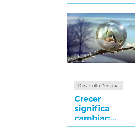
incómodas a
través del
coaching
profesional
Desarrollo Personal
Crecer
significa
cambiar:
¿estás listo