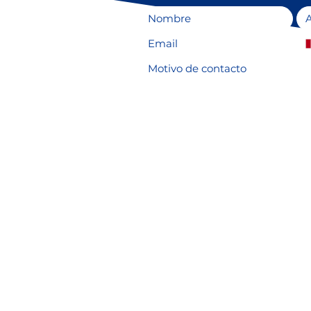
Motivo de contacto
Acepto los términos y condici
Ver Términos de Uso
*
🇪
 🇪🇨
hmg.pe
Alfredo Benavides
Perú