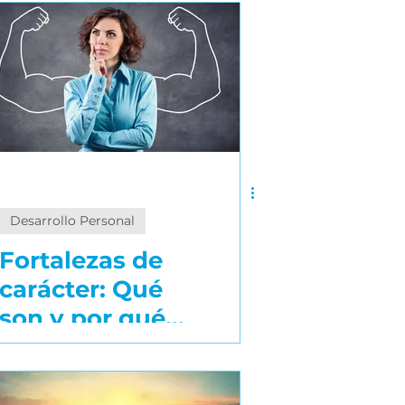
transforma tu
forma de
avanzar
Desarrollo Personal
Fortalezas de
carácter: Qué
son y por qué
importan en tu
vida