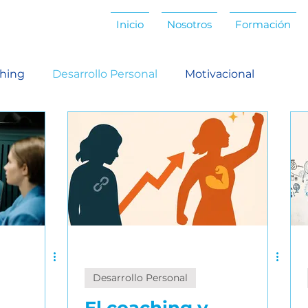
Inicio
Nosotros
Formación
hing
Desarrollo Personal
Motivacional
pológico
Coaching antropológico
Coaching prof
ación profesional
Habilidades ejecutivas
Habil
scucha activa
Facilitación
Habilidades grupales
Desarrollo Personal
Comunicación efectiva
Estilos personales
Ad