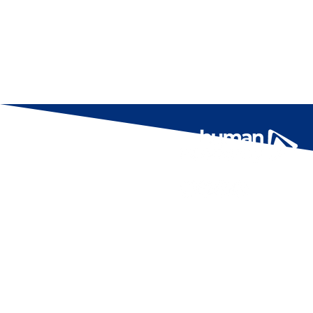
Estilos personales
Lengu
El Poder del Diálogo
Cer
Escuela de coaching
(+51) 941 260 991 