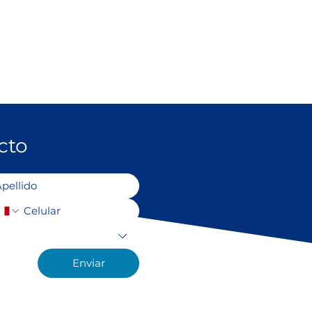
des escénicas ejecutivos
co
cto
ones.
Enviar