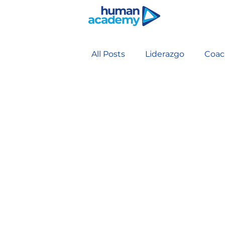
All Posts
Liderazgo
Coac
Coaching Profesional Antro
Comunicación
Comunic
Inteligencia relacional
E
Conducción de reuniones