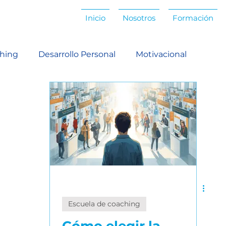
Inicio
Nosotros
Formación
hing
Desarrollo Personal
Motivacional
pológico
Coaching antropológico
Coaching prof
ación profesional
Habilidades ejecutivas
Habil
scucha activa
Facilitación
Habilidades grupales
Escuela de coaching
Comunicación efectiva
Estilos personales
Ad