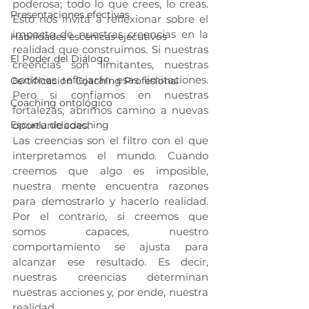
poderosa; todo lo que crees, lo creas. 
Presentaciones efectivas
Esto nos invita a reflexionar sobre el 
impacto de nuestras creencias en la 
Habilidades escénicas ejecutivos
realidad que construimos. Si nuestras 
El Poder del Diálogo
creencias son limitantes, nuestras 
acciones reflejarán esas limitaciones. 
Certificación Coaching Profesional
Pero si confiamos en nuestras 
Coaching ontológico
fortalezas, abrimos camino a nuevas 
Escuela de coaching
oportunidades.
Las creencias son el filtro con el que 
interpretamos el mundo. Cuando 
creemos que algo es imposible, 
nuestra mente encuentra razones 
para demostrarlo y hacerlo realidad. 
Por el contrario, si creemos que 
somos capaces, nuestro 
comportamiento se ajusta para 
alcanzar ese resultado. Es decir, 
nuestras creencias determinan 
nuestras acciones y, por ende, nuestra 
realidad.