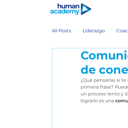
All Posts
Liderazgo
Coac
Comunic
Coaching Profesional Antro
de cone
Comunicación
Comunic
¿Qué pensarías si te
primera frase? Puede
un proceso lento y l
Inteligencia relacional
E
lograrlo es una 
comu
Conducción de reuniones