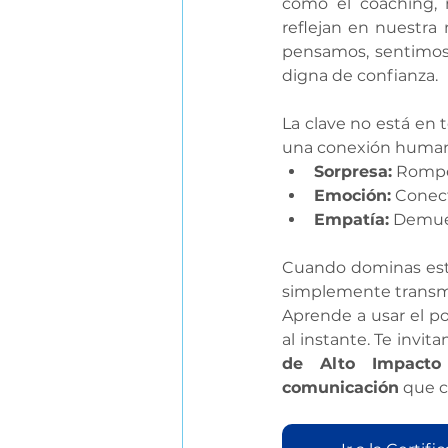
como el coaching, 
reflejan en nuestra
pensamos, sentimos 
digna de confianza.
La clave no está en 
una conexión humana
Sorpresa:
 Rompe
Emoción:
 Conec
Empatía:
 Demue
Cuando dominas esto
simplemente transmit
Aprende a usar el po
al instante. Te invit
de Alto Impacto 
comunicación
 que 