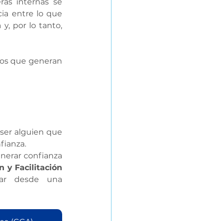
as internas se 
ia entre lo que 
 por lo tanto, 
tos que generan 
ser alguien que 
fianza.
nerar confianza 
y Facilitación 
, el programa para quienes buscan liderar desde una 