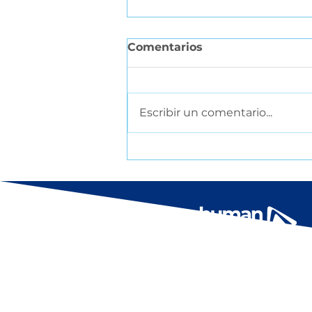
Comentarios
Escribir un comentario...
Comunicación ejecutiva
en momentos difíciles: La
conversación que todo
líder posterga y cómo
construirla