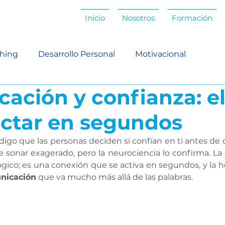
Inicio
Nosotros
Formación
hing
Desarrollo Personal
Motivacional
ación y confianza: el
pológico
Coaching antropológico
Coaching prof
ctar en segundos
ación profesional
Habilidades ejecutivas
Habil
 digo que las personas deciden si confían en ti antes de 
 sonar exagerado, pero la neurociencia lo confirma. La 
ógico; es una conexión que se activa en segundos, y la h
scucha activa
Facilitación
Habilidades grupales
nicación
 que va mucho más allá de las palabras.
Comunicación efectiva
Estilos personales
Ad