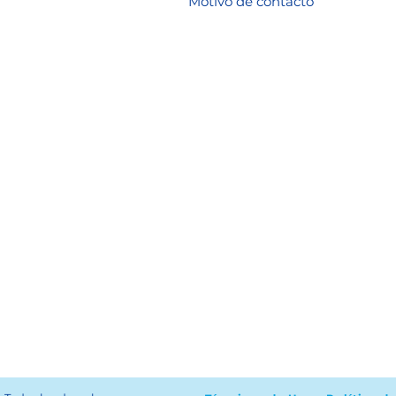
Motivo de contacto
Acepto los términos y condici
Ver Términos de Uso
*
🇪
 🇪🇨
hmg.pe
Alfredo Benavides
Perú