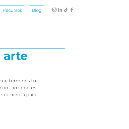
Recursos
Blog
 arte
esional
idades conversacionales
que termines tu 
confianza no es 
erramienta para 
aptabilidad