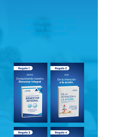
¡Reclama tus
04
regalos
gratis por
registrarte!