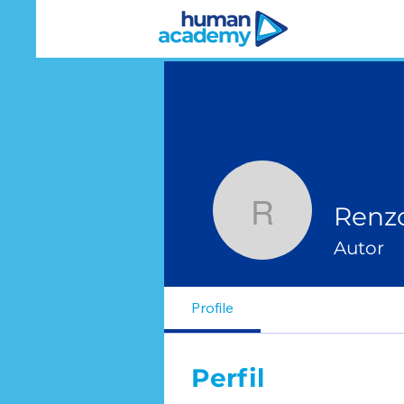
Renz
Renzo Ch
Autor
Profile
Perfil