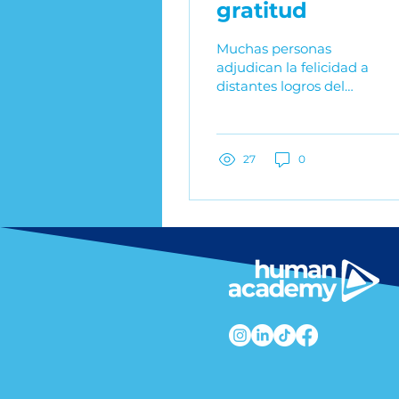
gratitud
Muchas personas
adjudican la felicidad a
distantes logros del
futuro y, en
consecuencia, no
consiguen alcanzarla.
27
0