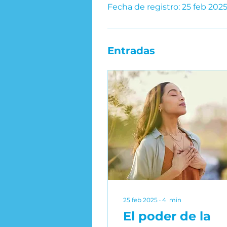
Fecha de registro: 25 feb 202
Entradas
25 feb 2025
∙
4
min
El poder de la