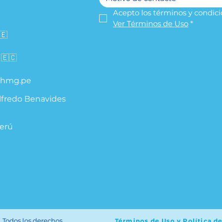
Acepto los términos y condici
Ver Términos de Uso
*
🇪
 🇪🇨
hmg.pe
Alfredo Benavides
Perú
|
Todos los derechos
Términos de Uso y Política d