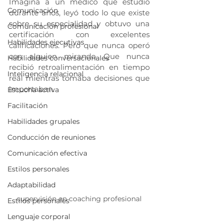
Imagina a un médico que estudió 
Comunicación
durante años, leyó todo lo que existe 
sobre su especialidad y obtuvo una 
Comunicación profesional
certificación con excelentes 
Habilidades ejecutivas
calificaciones. Pero que nunca operó 
con alguien mirando. Que nunca 
Habilidades conversacionales
recibió retroalimentación en tiempo 
Inteligencia relacional
real mientras tomaba decisiones que 
importaban.
Escucha activa
Facilitación
Habilidades grupales
Conducción de reuniones
Comunicación efectiva
Estilos personales
Adaptabilidad
supervisión en coaching profesional
Estilos personales
Lenguaje corporal