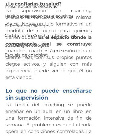
¿Le confiarías tu salud?
Presentaciones efectivas
La supervisión en coaching 
Habilidades escénicas ejecutivos
profesional funciona con la misma 
lógica. No es un lujo formativo ni un 
El Poder del Diálogo
módulo de refuerzo para quienes 
Certificación Coaching Profesional
tienen dudas. 
Es el espacio donde la 
competencia real se construye
: 
Coaching ontológico
cuando el coach está en sesión con un 
Escuela de coaching
cliente real, con sus propios puntos 
ciegos activos, y alguien con más 
experiencia puede ver lo que él no 
está viendo.
Lo que no puede enseñarse 
sin supervisión
La teoría del coaching se puede 
enseñar en un aula, en un libro, en 
una formación intensiva de fin de 
semana. El problema es que la teoría 
opera en condiciones controladas. La 