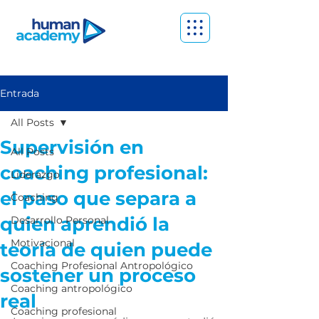
Entrada
All Posts
Supervisión en
All Posts
coaching profesional:
Liderazgo
el paso que separa a
Coaching
quien aprendió la
Desarrollo Personal
Motivacional
teoría de quien puede
Coaching Profesional Antropológico
sostener un proceso
Coaching antropológico
real
Coaching profesional