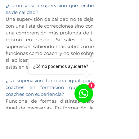
¿Cómo sé si la supervisión que recibo 
es de calidad?
Una supervisión de calidad no te deja 
con una lista de correcciones sino con 
una comprensión más profunda de ti 
mismo en sesión. Si sales de la 
supervisión sabiendo más sobre cómo 
funcionas como coach, y no solo sobre 
si aplicaste bien o mal una técnica, 
¿Cómo podemos ayudarte?
estás en el lugar correcto.
¿La supervisión funciona igual para 
1
coaches en formación que para 
coaches con experiencia?
Funciona de formas distintas pero 
igual de necesarias. En formación, la 
supervisión construye el piso: el 
reconocimiento de los propios 
patrones y la capacidad de trabajar 
con ellos. Con experiencia, la 