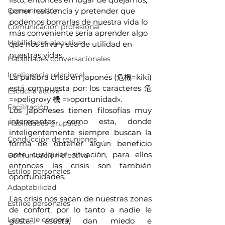
Comunicación
poner resistencia y pretender que 
podemos borrarlas de nuestra vida lo 
Comunicación profesional
más conveniente seria aprender algo 
Habilidades ejecutivas
que nos sirva y sea de utilidad en 
nuestras vidas.
Habilidades conversacionales
Inteligencia relacional
La palabra crisis en japonés (危機=kiki) 
está compuesta por: los caracteres 危 
Escucha activa
=»peligro»y 機 =»oportunidad».
Facilitación
Los japoneses tienen filosofías muy 
interesantes como esta, donde 
Habilidades grupales
inteligentemente siempre buscan la 
Conducción de reuniones
forma de obtener algún beneficio 
ante cualquier situación, para ellos 
Comunicación efectiva
entonces las crisis son también 
Estilos personales
oportunidades.
Adaptabilidad
Las crisis nos sacan de nuestras zonas 
Estilos personales
de confort, por lo tanto a nadie le 
Lenguaje corporal
gusta, asusta, dan miedo e 