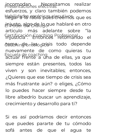
incomodan.  Necesitamos realizar 
Presentaciones efectivas
esfuerzos, y claro también podemos 
Habilidades escénicas ejecutivos
llegar a la rabia pues creemos que es 
injusto, algo de lo que hablaré en otro 
El Poder del Diálogo
articulo más adelante sobre “la 
Certificación Coaching Profesional
injusticia”. Entonces retomando el 
tema de las crisis todo depende 
Coaching ontológico
nuevamente de como quieras tu 
Escuela de coaching
actuar frente a una de ellas, ya que 
siempre están presentes, todos las 
viven y son inevitables; entonces, 
¿Quieres que ese tiempo de crisis sea 
más frustrante aún? o eliges, ¿Cómo 
lo puedes hacer siempre desde tu 
libre albedrío buscar un aprendizaje, 
crecimiento y desarrollo para ti?
Si es así podríamos decir entonces 
que puedes pararte de tu cómodo 
sofá antes de que el agua te 