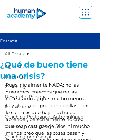
Entrada
All Posts
¿Qué de bueno tiene
All Posts
una crisis?
Liderazgo
Pues inicialmente NADA; no las 
Coaching
queremos, creemos que no las 
Desarrollo Personal
necesitamos y que mucho menos 
hay algo que aprender de ellas. Pero 
Motivacional
lo cierto es que hay mucho por 
Coaching Profesional Antropológico
aprender, personalmente no creo 
que sean castigos de Dios, ni mucho 
Coaching antropológico
menos, creo que las cosas pasan y 
Coaching profesional
listo, entonces en lugar de quejarnos, 