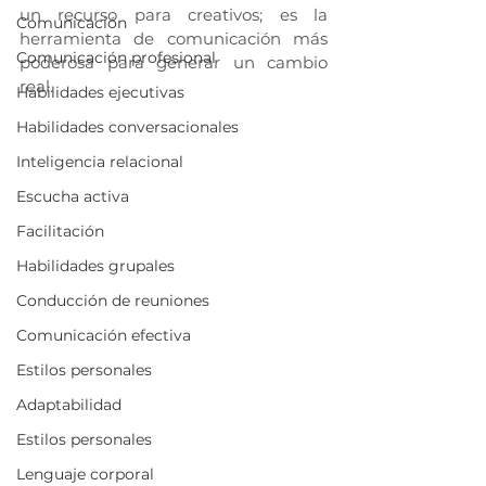
un recurso para creativos; es la 
Comunicación
herramienta de comunicación más 
Comunicación profesional
poderosa para generar un cambio 
real.
Habilidades ejecutivas
Habilidades conversacionales
Inteligencia relacional
Escucha activa
Facilitación
Habilidades grupales
Conducción de reuniones
Comunicación efectiva
Estilos personales
Adaptabilidad
Estilos personales
Lenguaje corporal