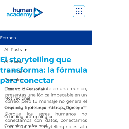
Entrada
All Posts
El storytelling que
All Posts
transforma: la fórmula
Liderazgo
para conectar
Coaching
Das un dato brillante en una reunión, 
Desarrollo Personal
presentas una lógica impecable en un 
Motivacional
correo, pero tu mensaje no genera el 
Coaching Profesional Antropológico
impacto que esperabas. ¿Por qué? 
Porque los seres humanos no 
Coaching antropológico
conectamos con datos, conectamos 
Coaching profesional
con historias. El storytelling no es solo 