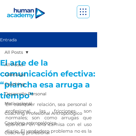
Entrada
All Posts
El arte de la
All Posts
comunicación efectiva:
Liderazgo
“plancha esa arruga a
Coaching
tiempo”
Desarrollo Personal
Motivacional
En cualquier relación, sea personal o 
profesional, las fricciones son 
Coaching Profesional Antropológico
normales; son como arrugas que 
Coaching antropológico
aparecen en una camisa con el uso 
diario. El verdadero problema no es la 
Coaching profesional