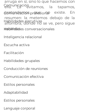
arruga en sí, sino lo que hacemos con 
Comunicación
ella. La evitamos, la tapamos, 
pretendemos que no existe. En 
Comunicación profesional
resumen: la metemos debajo de la 
Habilidades ejecutivas
alfombra, donde no se ve, pero sigue 
estando.
Habilidades conversacionales
Inteligencia relacional
Escucha activa
Facilitación
Habilidades grupales
Conducción de reuniones
Comunicación efectiva
Estilos personales
Adaptabilidad
Estilos personales
Lenguaje corporal