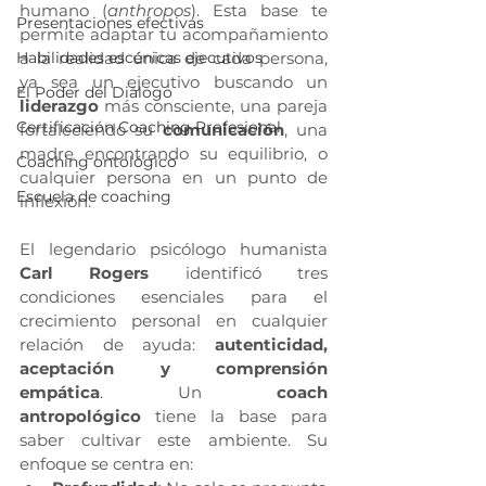
humano (
anthropos
). Esta base te 
Presentaciones efectivas
permite adaptar tu acompañamiento 
a la realidad única de cada persona, 
Habilidades escénicas ejecutivos
ya sea un ejecutivo buscando un 
El Poder del Diálogo
liderazgo
 más consciente, una pareja 
Certificación Coaching Profesional
fortaleciendo su 
comunicación
, una 
madre encontrando su equilibrio, o 
Coaching ontológico
cualquier persona en un punto de 
Escuela de coaching
inflexión.
El legendario psicólogo humanista 
Carl Rogers
 identificó tres 
condiciones esenciales para el 
crecimiento personal en cualquier 
relación de ayuda: 
autenticidad, 
aceptación y comprensión 
empática
. Un 
coach 
antropológico
 tiene la base para 
saber cultivar este ambiente. Su 
enfoque se centra en: