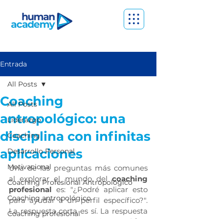
Entrada
All Posts
Coaching
All Posts
antropológico: una
Liderazgo
disciplina con infinitas
Coaching
aplicaciones
Desarrollo Personal
Motivacional
Una de las preguntas más comunes 
al explorar el mundo del 
coaching 
Coaching Profesional Antropológico
profesional
 es: "¿Podré aplicar esto 
Coaching antropológico
para ayudar a un perfil específico?". 
La respuesta corta es sí. La respuesta 
Coaching profesional