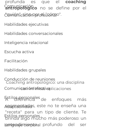
profunda es que el 
coaching 
Comunicación
antropológico
 no se define por el 
"quién", sino por el "cómo".
Comunicación profesional
Habilidades ejecutivas
Habilidades conversacionales
Inteligencia relacional
Escucha activa
Facilitación
Habilidades grupales
Conducción de reuniones
Coaching antropológico: una disciplina 
Comunicación efectiva
con infinitas aplicaciones
Estilos personales
A diferencia de enfoques más 
segmentados, este no te enseña una 
Adaptabilidad
"receta" para un tipo de cliente. Te 
Estilos personales
brinda algo mucho más poderoso: un 
entendimiento profundo del ser 
Lenguaje corporal