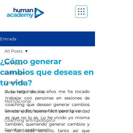
Entrada
All Posts
¿Cómo generar
All Posts
cambios que deseas en
Liderazgo
tu vida?
Coaching
A lo largo de los años me ha tocado 
Desarrollo Personal
trabajar con personas en sesiones de 
Motivacional
coaching que desean generar cambios 
Coaching Profesional Antropológico
en sus vidas, suena fácil pero la verdad 
es que no lo es. Lo he vivido yo misma 
Coaching antropológico
también, queriendo generar cambios y 
Coaching profesional
no fue nada sencillo, tanto así que 