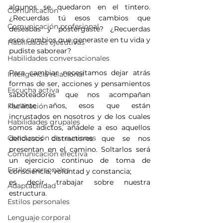
algunos se quedaron en el tintero. 
Comunicación
¿Recuerdas tú esos cambios que 
Comunicación profesional
deseabas y postergaste? ¿Recuerdas 
esos cambios que generaste en tu vida y 
Habilidades ejecutivas
pudiste saborear?
Habilidades conversacionales
Para cambiar necesitamos dejar atrás 
Inteligencia relacional
formas de ser, acciones y pensamientos 
Escucha activa
saboteadores que nos acompañan 
durante años, esos que están 
Facilitación
incrustados en nosotros y de los cuales 
Habilidades grupales
somos adictos, añádele a eso aquellos 
Conducción de reuniones
deliciosos distractores que se nos 
presentan en el camino. Soltarlos será 
Comunicación efectiva
un ejercicio continuo de toma de 
Estilos personales
consciencia, voluntad y constancia;
es decir, trabajar sobre nuestra 
Adaptabilidad
estructura.
Estilos personales
Lenguaje corporal