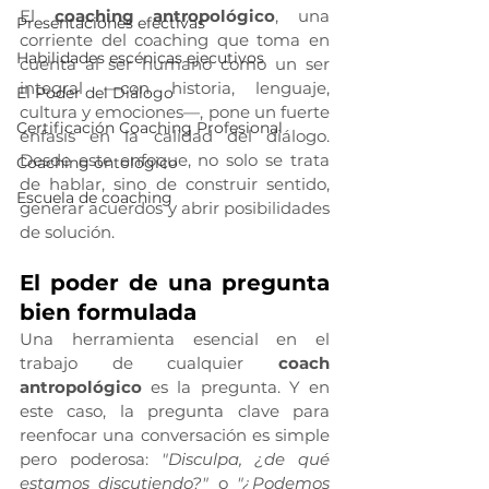
El 
coaching antropológico
, una 
Presentaciones efectivas
corriente del coaching que toma en 
Habilidades escénicas ejecutivos
cuenta al ser humano como un ser 
integral —con historia, lenguaje, 
El Poder del Diálogo
cultura y emociones—, pone un fuerte 
Certificación Coaching Profesional
énfasis en la calidad del diálogo. 
Desde este enfoque, no solo se trata 
Coaching ontológico
de hablar, sino de construir sentido, 
Escuela de coaching
generar acuerdos y abrir posibilidades 
de solución.
El poder de una pregunta 
bien formulada
Una herramienta esencial en el 
trabajo de cualquier 
coach 
antropológico
 es la pregunta. Y en 
este caso, la pregunta clave para 
reenfocar una conversación es simple 
pero poderosa: 
"Disculpa, ¿de qué 
estamos discutiendo?"
 o 
"¿Podemos 