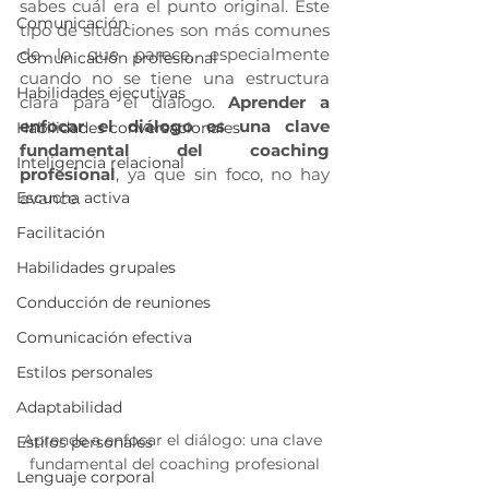
sabes cuál era el punto original. Este 
Comunicación
tipo de situaciones son más comunes 
de lo que parece, especialmente 
Comunicación profesional
cuando no se tiene una estructura 
Habilidades ejecutivas
clara para el diálogo. 
Aprender a 
enfocar el diálogo es una clave 
Habilidades conversacionales
fundamental del coaching 
Inteligencia relacional
profesional
, ya que sin foco, no hay 
Escucha activa
avance.
Facilitación
Habilidades grupales
Conducción de reuniones
Comunicación efectiva
Estilos personales
Adaptabilidad
Aprende a enfocar el diálogo: una clave 
Estilos personales
fundamental del coaching profesional
Lenguaje corporal