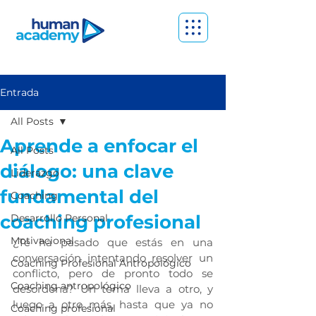
Entrada
All Posts
Aprende a enfocar el
All Posts
diálogo: una clave
Liderazgo
fundamental del
Coaching
coaching profesional
Desarrollo Personal
Motivacional
¿Te ha pasado que estás en una 
conversación intentando resolver un 
Coaching Profesional Antropológico
conflicto, pero de pronto todo se 
Coaching antropológico
desordena? Un tema lleva a otro, y 
luego a otro más, hasta que ya no 
Coaching profesional