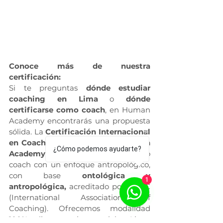
Conoce más de nuestra 
certificación:
Si te preguntas 
dónde estudiar 
coaching en Lima
 o 
dónde 
certificarse como coach
, en Human 
Academy encontrarás una propuesta 
sólida. La 
Certificación Internacional 
en Coaching Profesional de Human 
¿Cómo podemos ayudarte?
Academy
 te permite formarte como 
coach con un enfoque antropológico, 
con base 
ontológica y 
1
antropológica, 
acreditado por la IAC 
(International Association of 
Coaching). Ofrecemos modalidad 
100% online o semipresencial en Lima, 