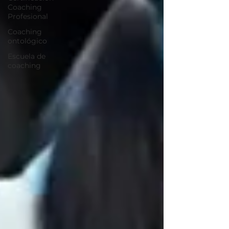
Coaching
Profesional
Coaching
ontológico
Escuela de
coaching