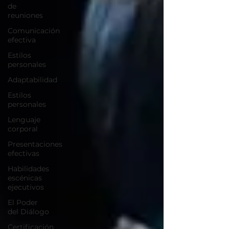
de
reuniones
Comunicación
efectiva
Estilos
personales
Adaptabilidad
Estilos
personales
Lenguaje
corporal
Presentaciones
efectivas
Habilidades
escénicas
ejecutivos
El Poder
del Diálogo
Certificación