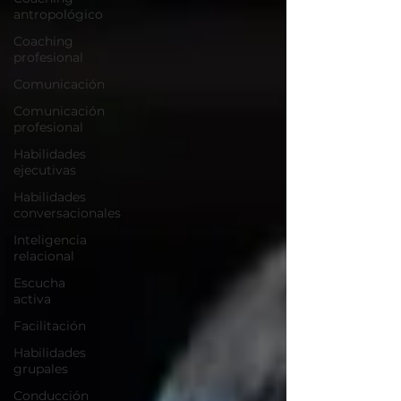
antropológico
Coaching
profesional
Comunicación
Comunicación
profesional
Habilidades
ejecutivas
Habilidades
conversacionales
Inteligencia
relacional
Escucha
activa
Facilitación
Habilidades
grupales
Conducción