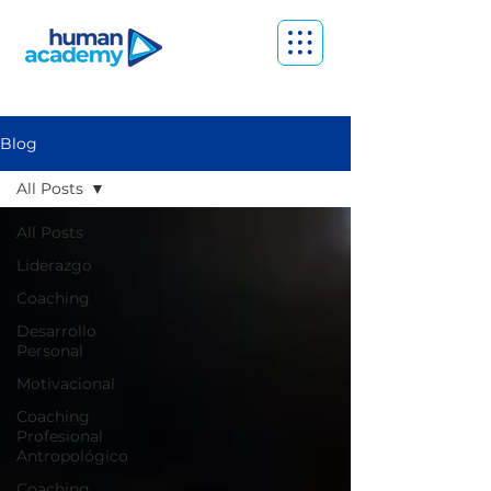
Blog
All Posts
All Posts
Liderazgo
Coaching
Desarrollo
Personal
Motivacional
Coaching
Profesional
Antropológico
Coaching