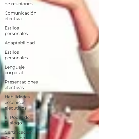
de reuniones
Comunicación
efectiva
Estilos
personales
Adaptabilidad
Estilos
personales
Lenguaje
corporal
Presentaciones
efectivas
Habilidades
escénicas
ejecutivos
El Poder del
Diálogo
Certificación
Coaching